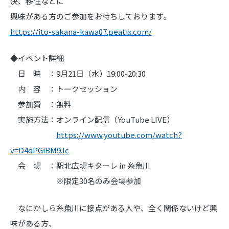
決、移住などに
興味がある方のご参加をお待ちしております。
https://ito-sakana-kawa07.peatix.com/
◆イベント詳細
日 時 ：9月21日（水）19:00-20:30
内 容 ：トークセッション
参加費 ：無料
実施方法：オンライン配信（YouTube LIVE）
https://www.youtube.com/watch?
v=D4qPGiBM9Jc
会 場 ：駅北広場キターレ in 糸魚川
※限定30名のみ会場参加
なにかしら糸魚川に接点がある人や、全く関係ないけど興
味がある方、