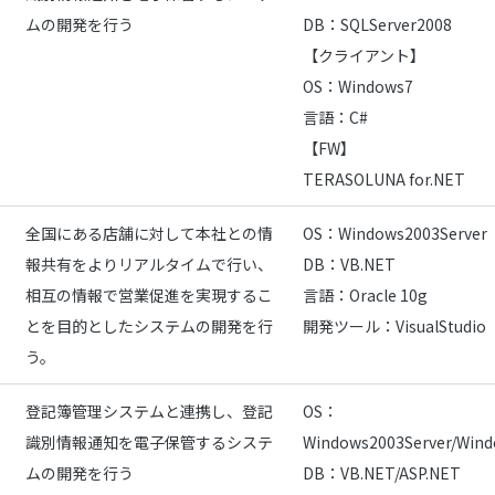
ムの開発を行う
DB：SQLServer2008
【クライアント】
OS：Windows7
言語：C#
【FW】
TERASOLUNA for.NET
全国にある店舗に対して本社との情
OS：Windows2003Server
報共有をよりリアルタイムで行い、
DB：VB.NET
相互の情報で営業促進を実現するこ
言語：Oracle 10g
とを目的としたシステムの開発を行
開発ツール：VisualStudio
う。
登記簿管理システムと連携し、登記
OS：
識別情報通知を電子保管するシステ
Windows2003Server/Win
ムの開発を行う
DB：VB.NET/ASP.NET