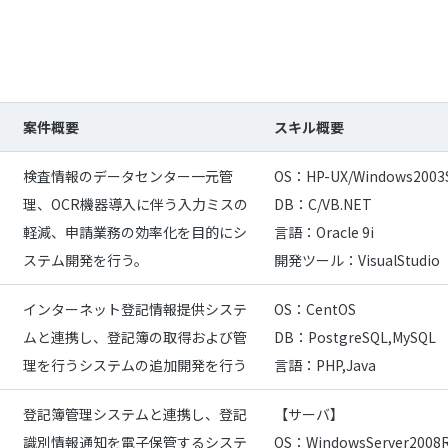
案件概要
スキル概要
検査情報のデータセンター一元管
OS：HP-UX/Windows2003S
理、OCR機器導入に伴う入力ミスの
DB：C/VB.NET
軽減、申請業務の効率化を目的にシ
言語：Oracle 9i
ステム開発を行う。
開発ツール：VisualStudio
インターネット登記情報提供システ
OS：CentOS
ムと連携し、登記簿の取得および管
DB：PostgreSQL,MySQL
理を行うシステムの追加開発を行う
言語：PHP,Java
登記簿管理システムと連携し、登記
【サーバ】
識別情報通知を電子保管するシステ
OS：WindowsServer2008