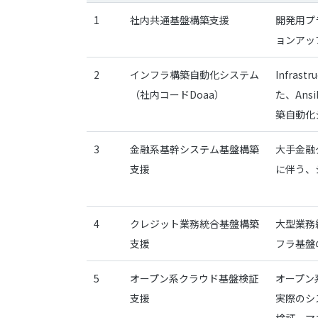
1
社内共通基盤構築支援
開発用プ
ョンアッ
2
インフラ構築自動化システム
Infrast
（社内コードDoaa）
た、Ans
築自動化
3
金融系基幹システム基盤構築
大手金融
支援
に伴う、
4
クレジット業務統合基盤構築
大型業務
支援
フラ基盤
5
オープン系クラウド基盤検証
オープン系
支援
実際のシ