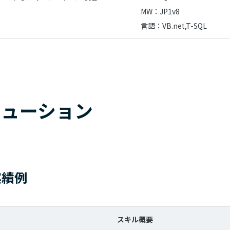
MW：JP1v8
言語：VB.net,T-SQL
リューション
実績例
スキル概要