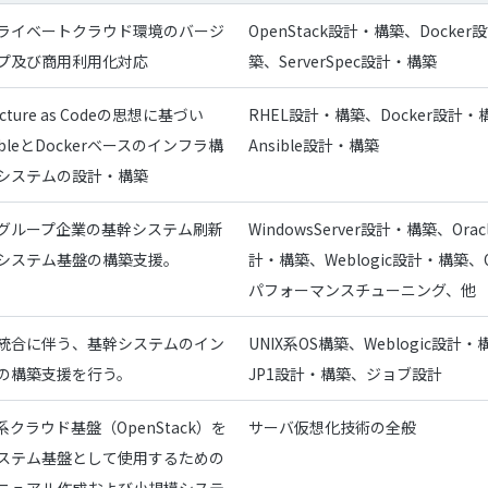
ライベートクラウド環境のバージ
OpenStack設計・構築、Docker
プ及び商用利用化対応
築、ServerSpec設計・構築
ructure as Codeの思想に基づい
RHEL設計・構築、Docker設計・
ibleとDockerベースのインフラ構
Ansible設計・構築
システムの設計・構築
グループ企業の基幹システム刷新
WindowsServer設計・構築、Orac
システム基盤の構築支援。
計・構築、Weblogic設計・構築、Or
パフォーマンスチューニング、他
統合に伴う、基幹システムのイン
UNIX系OS構築、Weblogic設計
の構築支援を行う。
JP1設計・構築、ジョブ設計
クラウド基盤（OpenStack）を
サーバ仮想化技術の全般
ステム基盤として使用するための