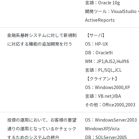
言語：Oracle 10g
開発ツール：VisualStudio
ActiveReports
金融系基幹システムに対して新規制
【サーバ】
に対応する機能の追加開発を行う
OS：HP-UX
DB：Oracle9i
WM：JP1/AJS2,Hulft6
言語：PL/SQL,JCL
【クライアント】
OS：Windows2000,XP
言語：VB.net,VBA
その他：Office2000,2003
投資の運用において、お客様の要望
OS：WindowsServer2003
通りの運用となっているかチェック
WindowsXP,Vista
するためのシステムの統合
DB：SQLServer2005