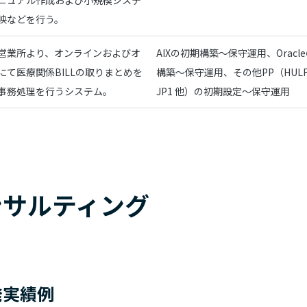
ニュアル作成および小規模システ
映などを行う。
営業所より、オンラインおよびオ
AIXの初期構築～保守運用、Oracl
にて医療関係BILLの取りまとめを
構築～保守運用、その他PP（HUL
事務処理を行うシステム。
JP1 他）の初期設定～保守運用
ンサルティング
発実績例