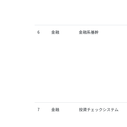
6
金融
金融系基幹
7
金融
投資チェックシステム