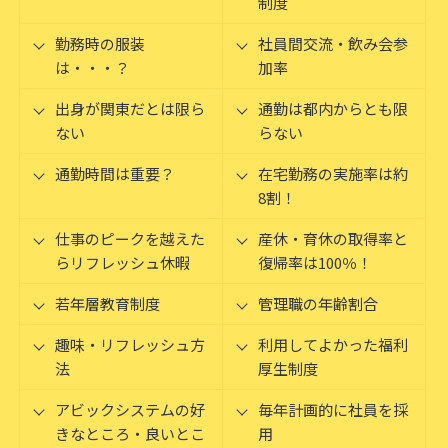
制度
勤務時の服装
社員間交流・飲み会参
は・・・？
加率
出身が関東だとは限ら
通勤は都内からとも限
ない
らない
通勤時間は重要？
在宅勤務の実施率は約
8割！
仕事のピークを越えた
産休・育休の取得率と
らリフレッシュ休暇
復帰率は100％！
若年層教育制度
管理職の年齢割合
趣味・リフレッシュ方
利用してよかった福利
法
厚生制度
アビックシステムの好
毎年計画的に社員を採
きなところ・良いとこ
用