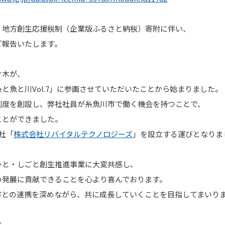
・地方創生応援税制（企業版ふるさと納税）寄附に伴い、
ご報告いたします。
々木が、
と魚と川Vol.7」に参画させていただいたことから始まりました。
制度を創設し、弊社社員が糸魚川市で働く機会を持つことで、
ことができました。
社「
株式会社リバイタルテクノロジーズ
」を設立する運びとなりま
ひと・しごと創生推進事業に大変共感し、
の発展に貢献できることを心より喜んでおります。
市との連携を深めながら、共に成長していくことを目指してまいり
は