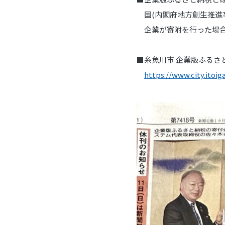
国(内閣府地方創生推進
企業が寄附を行った場合
■糸魚川市 企業版ふるさ
https://www.city.itoig