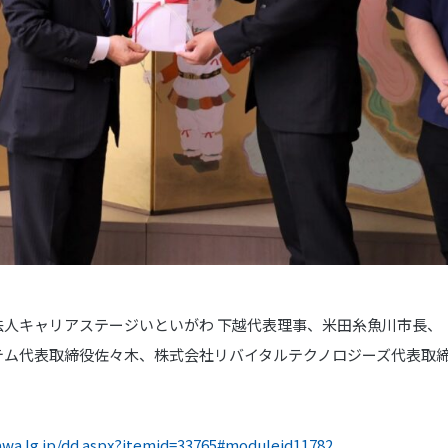
法人キャリアステージいといがわ 下越代表理事、米田糸魚川市長、
ム代表取締役佐々木、株式会社リバイタルテクノロジーズ代表取
gawa.lg.jp/dd.aspx?itemid=33765#moduleid11782